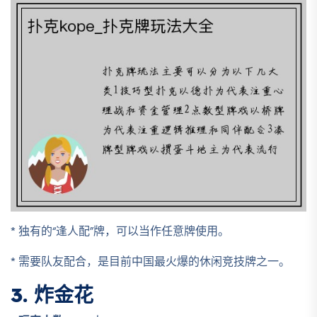
* 独有的“逢人配”牌，可以当作任意牌使用。
* 需要队友配合，是目前中国最火爆的休闲竞技牌之一。
3. 炸金花