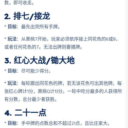
数，即可收走。
2. 排七/接龙
*
目标
：最先出完所有手牌。
*
玩法
：从黑桃7开始，玩家必须依序接上同花色的6或8，
或者任何花色的7。无法出牌则要摸牌。
3. 红心大战/锄大地
*
目标
：尽可能少得分。
*
玩法
：每轮跟出同花色的牌，若无该花色可出其他牌。每
张红心牌计1分，黑桃Q计13分。一轮中吃分最多的人获得所
有分数，总分最少者获胜。
4. 二十一点
*
目标
：手中牌的点数总和不超过21点，且比庄家大。