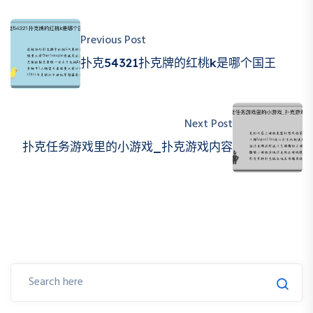
Previous Post
扑克54321扑克牌的红桃k是哪个国王
Next Post
扑克任务游戏里的小游戏_扑克游戏内容