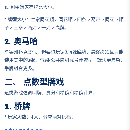
10. 剩余玩家亮牌比大小。
*
牌型大小
：皇家同花顺 > 同花顺 > 四条 > 葫芦 > 同花 > 顺
子 > 三条 > 两对 > 一对 > 高牌。
2. 奥马哈
与德州扑克类似，但每位玩家发
4张底牌
，最终必须
且只能
使用其中的2张
，与3张公共牌组成最佳牌型。玩法更复杂，
手牌组合更多。
二、 点数型牌戏
这类游戏强调叫牌、算分和精确和精确计算。
1. 桥牌
*
玩家人数
：4人，分成两对搭档。