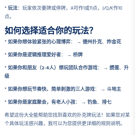
*
玩法
：玩家依次要牌或停牌，A可作1或11点，J/Q/K作10
点。
如何选择适合你的玩法？
*
如果你想体验紧张的心理博弈
： →
德州扑克
、
炸金花
*
如果你是逻辑推理爱好者
： →
桥牌
*
如果你和朋友（2-4人）想玩团队合作游戏
： →
掼蛋
、
升
级
*
如果你想玩节奏快、简单刺激的三人游戏
： →
斗地主
*
如果你是家庭聚会，有老人小孩
： →
钓鱼
、
排七
希望这份大全能帮助您找到喜欢的扑克牌玩法！如果您对某
个具体玩法感兴趣，我可以为您提供更详细的规则说明。