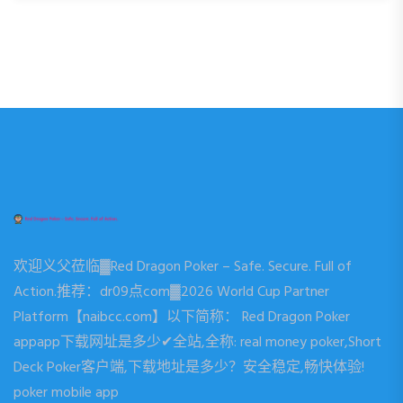
欢迎义父莅临▓Red Dragon Poker – Safe. Secure. Full of
Action.推荐：dr09点com▓2026 World Cup Partner
Platform【naibcc.com】以下简称： Red Dragon Poker
appapp下载网址是多少✔全站,全称: real money poker,Short
Deck Poker客户端,下载地址是多少？安全稳定,畅快体验!
poker mobile app