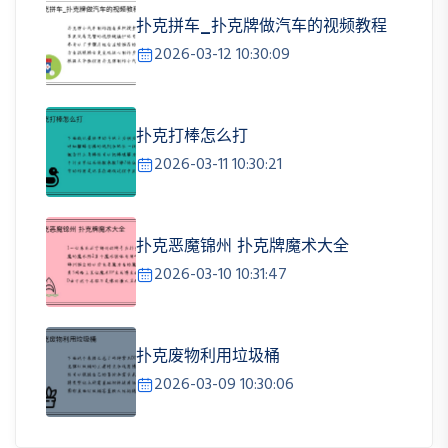
扑克拼车_扑克牌做汽车的视频教程
2026-03-12 10:30:09
扑克打棒怎么打
2026-03-11 10:30:21
扑克恶魔锦州 扑克牌魔术大全
2026-03-10 10:31:47
扑克废物利用垃圾桶
2026-03-09 10:30:06