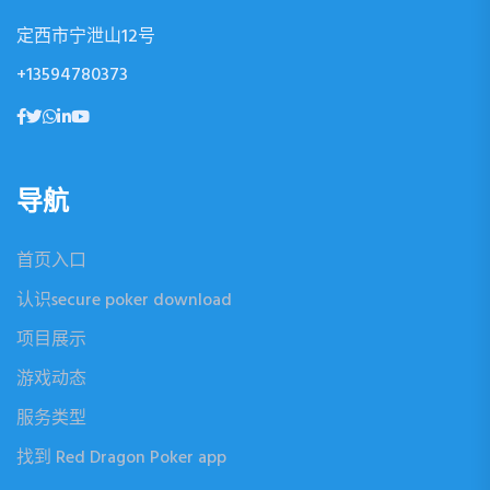
定西市宁泄山12号
+13594780373
导航
首页入口
认识secure poker download
项目展示
游戏动态
服务类型
找到 Red Dragon Poker app