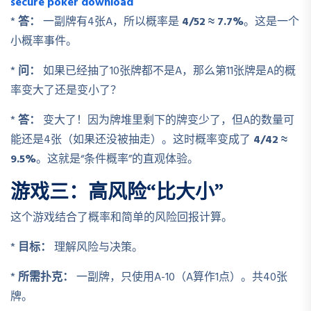
secure poker download
*
答：
一副牌有4张A，所以概率是
4/52 ≈ 7.7%
。这是一个
小概率事件。
*
问：
如果已经抽了10张牌都不是A，那么第11张牌是A的概
率变大了还是变小了？
*
答：
变大了！因为牌堆里剩下的牌变少了，但A的数量可
能还是4张（如果还没被抽走）。这时概率变成了
4/42 ≈
9.5%
。这就是“条件概率”的直观体验。
游戏三：高风险“比大小”
这个游戏结合了概率和简单的风险回报计算。
*
目标：
理解风险与决策。
*
所需扑克：
一副牌，只使用A-10（A算作1点）。共40张
牌。