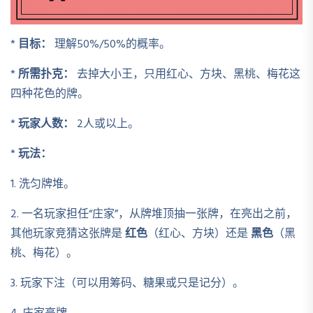
*
目标：
理解50%/50%的概率。
*
所需扑克：
去掉大小王，只用红心、方块、黑桃、梅花这
四种花色的牌。
*
玩家人数：
2人或以上。
*
玩法：
1. 洗匀牌堆。
2. 一名玩家担任“庄家”，从牌堆顶抽一张牌，在亮出之前，
其他玩家竞猜这张牌是
红色
（红心、方块）还是
黑色
（黑
桃、梅花）。
3. 玩家下注（可以用筹码、糖果或只是记分）。