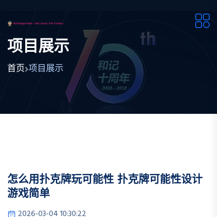
项目展示
首页
项目展示
怎么用扑克牌玩可能性 扑克牌可能性设计
游戏简单
2026-03-04 10:30:22