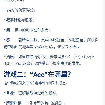
4. 庄家亮牌。
5. 猜对的玩家得分。
*
概率讨论与思考：
*
问：
猜中的可能性有多大？
*
答：
一副牌有52张，其中26张红色，26张黑色。所以你
猜中颜色的概率是
26/52 = 1/2
，也就是
50%
。
*
拓展：
如果连续猜对3次，概率是多少？ (1/2) × (1/2) ×
(1/2) = 1/8。这会让你感受到小概率事件的发生。
游戏二：“Ace”在哪里？
这个游戏引入了“特定事件”的概率概念。
*
目标：
理解抽取特定牌的概率。
*
所需扑克：
一副完整的牌（52张）。