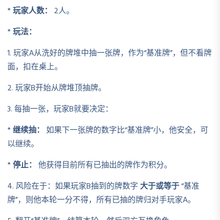
*
玩家人数：
2人。
*
玩法：
1. 玩家A从洗好的牌堆中抽一张牌，作为“基准牌”，但不看牌
面，扣在桌上。
2. 玩家B开始从牌堆顶抽牌。
3. 每抽一张，玩家B就要决定：
*
继续抽：
如果下一张牌的数字比“基准牌”小，他安全，可
以继续。
*
停止：
他获得目前所有已抽出的牌作为积分。
4. 风险在于：如果玩家B抽到的牌数字
大于或等于
“基准
牌”，则他本轮一分不得，所有已抽的牌归对手玩家A。