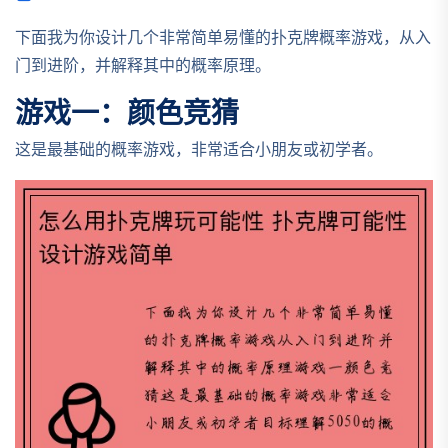
下面我为你设计几个非常简单易懂的扑克牌概率游戏，从入
门到进阶，并解释其中的概率原理。
游戏一：颜色竞猜
这是最基础的概率游戏，非常适合小朋友或初学者。