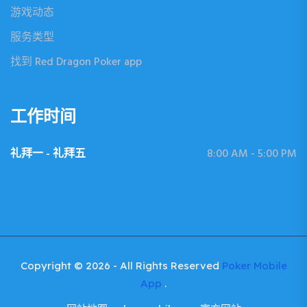
游戏动态
服务类型
找到 Red Dragon Poker app
工作时间
礼拜一 - 礼拜五
8:00 AM - 5:00 PM
Copyright © 2026 - All Rights Reserved
Poker Mobile
App
.